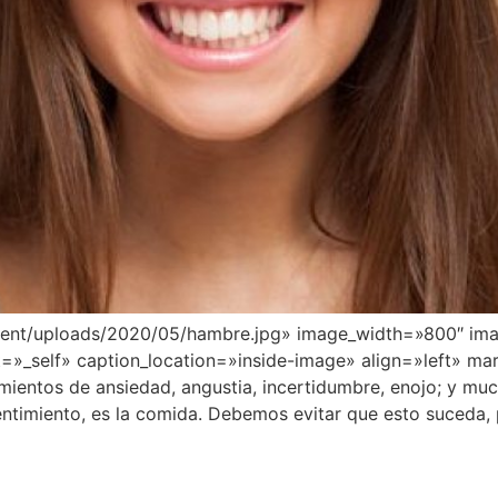
ontent/uploads/2020/05/hambre.jpg» image_width=»800″ im
t=»_self» caption_location=»inside-image» align=»left» m
imientos de ansiedad, angustia, incertidumbre, enojo; y muc
entimiento, es la comida. Debemos evitar que esto suceda, 