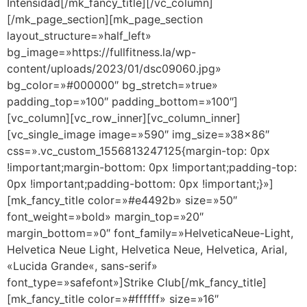
Intensidad[/mk_fancy_title][/vc_column]
[/mk_page_section][mk_page_section
layout_structure=»half_left»
bg_image=»https://fullfitness.la/wp-
content/uploads/2023/01/dsc09060.jpg»
bg_color=»#000000″ bg_stretch=»true»
padding_top=»100″ padding_bottom=»100″]
[vc_column][vc_row_inner][vc_column_inner]
[vc_single_image image=»590″ img_size=»38×86″
css=».vc_custom_1556813247125{margin-top: 0px
!important;margin-bottom: 0px !important;padding-top:
0px !important;padding-bottom: 0px !important;}»]
[mk_fancy_title color=»#e4492b» size=»50″
font_weight=»bold» margin_top=»20″
margin_bottom=»0″ font_family=»HelveticaNeue-Light,
Helvetica Neue Light, Helvetica Neue, Helvetica, Arial,
«Lucida Grande«, sans-serif»
font_type=»safefont»]Strike Club[/mk_fancy_title]
[mk_fancy_title color=»#ffffff» size=»16″