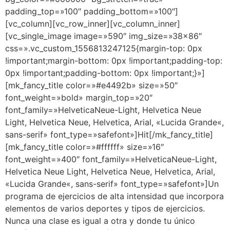
padding_top=»100″ padding_bottom=»100″]
[vc_column][vc_row_inner][vc_column_inner]
[vc_single_image image=»590″ img_size=»38×86″
css=».vc_custom_1556813247125{margin-top: 0px
!important;margin-bottom: 0px !important;padding-top:
0px !important;padding-bottom: 0px !important;}»]
[mk_fancy_title color=»#e4492b» size=»50″
font_weight=»bold» margin_top=»20″
font_family=»HelveticaNeue-Light, Helvetica Neue
Light, Helvetica Neue, Helvetica, Arial, «Lucida Grande«,
sans-serif» font_type=»safefont»]Hit[/mk_fancy_title]
[mk_fancy_title color=»#ffffff» size=»16″
font_weight=»400″ font_family=»HelveticaNeue-Light,
Helvetica Neue Light, Helvetica Neue, Helvetica, Arial,
«Lucida Grande«, sans-serif» font_type=»safefont»]Un
programa de ejercicios de alta intensidad que incorpora
elementos de varios deportes y tipos de ejercicios.
Nunca una clase es igual a otra y donde tu único