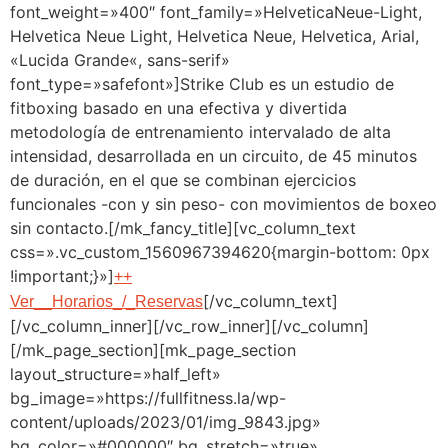
font_weight=»400″ font_family=»HelveticaNeue-Light,
Helvetica Neue Light, Helvetica Neue, Helvetica, Arial,
«Lucida Grande«, sans-serif»
font_type=»safefont»]Strike Club es un estudio de
fitboxing basado en una efectiva y divertida
metodología de entrenamiento intervalado de alta
intensidad, desarrollada en un circuito, de 45 minutos
de duración, en el que se combinan ejercicios
funcionales -con y sin peso- con movimientos de boxeo
sin contacto.[/mk_fancy_title][vc_column_text
css=».vc_custom_1560967394620{margin-bottom: 0px
!important;}»]
++
[/vc_column_text]
Ver__Horarios_/_Reservas
[/vc_column_inner][/vc_row_inner][/vc_column]
[/mk_page_section][mk_page_section
layout_structure=»half_left»
bg_image=»https://fullfitness.la/wp-
content/uploads/2023/01/img_9843.jpg»
bg_color=»#000000″ bg_stretch=»true»