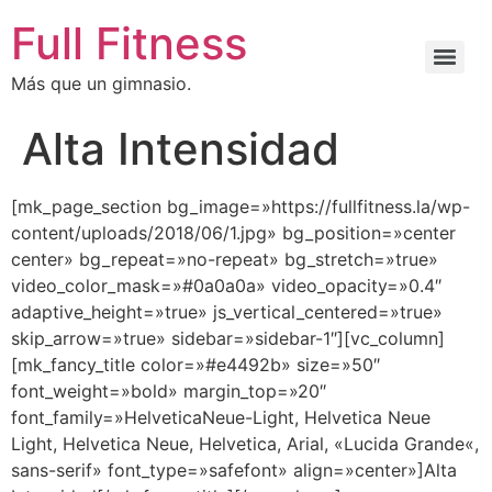
Full Fitness
Más que un gimnasio.
Alta Intensidad
[mk_page_section bg_image=»https://fullfitness.la/wp-
content/uploads/2018/06/1.jpg» bg_position=»center
center» bg_repeat=»no-repeat» bg_stretch=»true»
video_color_mask=»#0a0a0a» video_opacity=»0.4″
adaptive_height=»true» js_vertical_centered=»true»
skip_arrow=»true» sidebar=»sidebar-1″][vc_column]
[mk_fancy_title color=»#e4492b» size=»50″
font_weight=»bold» margin_top=»20″
font_family=»HelveticaNeue-Light, Helvetica Neue
Light, Helvetica Neue, Helvetica, Arial, «Lucida Grande«,
sans-serif» font_type=»safefont» align=»center»]Alta